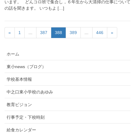
います。 どんコロ班で集合し，６年生から大清掃の仕事について
の話を聞きます。 いつもよ […]
«
1
…
387
388
389
…
446
»
ホーム
東小news（ブログ）
学校基本情報
中之口東小学校のあゆみ
教育ビジョン
行事予定・下校時刻
給食カレンダー