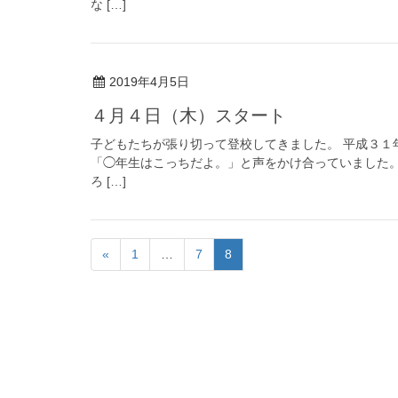
な […]
2019年4月5日
４月４日（木）スタート
子どもたちが張り切って登校してきました。 平成３１
「◯年生はこっちだよ。」と声をかけ合っていました。
ろ […]
«
1
…
7
8