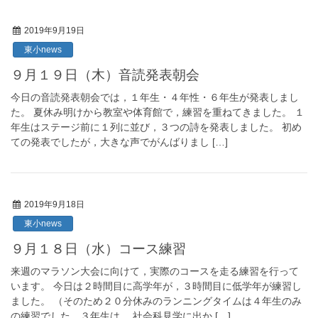
2019年9月19日
東小news
９月１９日（木）音読発表朝会
今日の音読発表朝会では，１年生・４年性・６年生が発表しまし
た。 夏休み明けから教室や体育館で，練習を重ねてきました。 １
年生はステージ前に１列に並び，３つの詩を発表しました。 初め
ての発表でしたが，大きな声でがんばりまし […]
2019年9月18日
東小news
９月１８日（水）コース練習
来週のマラソン大会に向けて，実際のコースを走る練習を行って
います。 今日は２時間目に高学年が，３時間目に低学年が練習し
ました。 （そのため２０分休みのランニングタイムは４年生のみ
の練習でした。３年生は， 社会科見学に出か […]