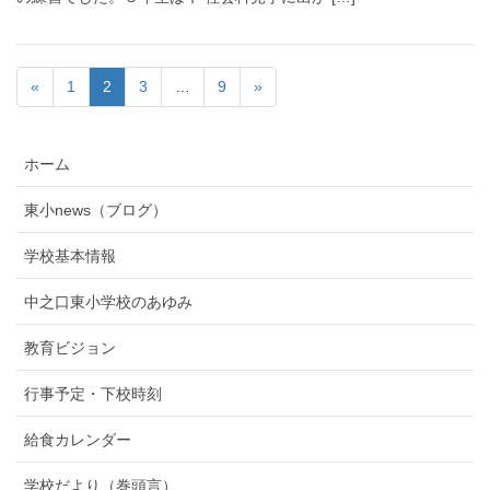
«
1
2
3
…
9
»
ホーム
東小news（ブログ）
学校基本情報
中之口東小学校のあゆみ
教育ビジョン
行事予定・下校時刻
給食カレンダー
学校だより（巻頭言）