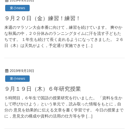
2019年9月20日
東小news
９月２０日（金）練習！練習！
来週のマラソン大会本番に向けて，練習を続けています。 爽やか
な秋風の中，２０分休みのランニングタイムに汗を流す子どもた
ちです。 １年生も続けて長く走れるようになってきました。 ２６
日（木）は天気がよく，予定通り実施できそ […]
2019年9月19日
東小news
９月１９日（木）６年研究授業
５時間目，６年生で国語の授業研究を行いました。 「資料を生か
して呼びかけよう」という単元で，読み取った情報をもとに，自
分の 意見を効果的に伝える文章を書く学習です。 今日の授業まで
に，意見文の構成や資料の活用の仕方等を学 […]